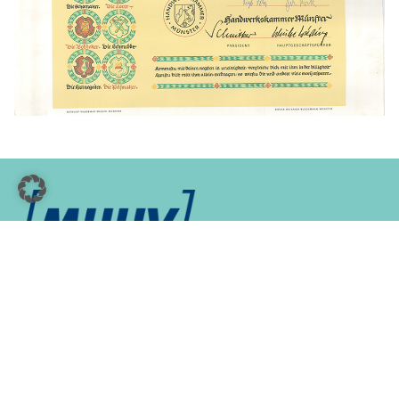
GRUNDHOFF – EINE
MARKE DER MUUV
GMBH
SANITÄTSHAUS
SIEBENECK
Ludgeriplatz 12
GÄHER GMBH & CO.
ORTHOPÄDIE-
KG
TECHNIK GMBH
48151 Münster