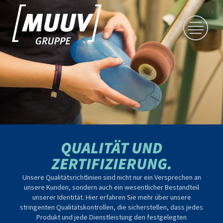
QUALITÄT UND
ZERTIFIZIERUNG.
Unsere Qualitätsrichtlinien sind nicht nur ein Versprechen an
unsere Kunden, sondern auch ein wesentlicher Bestandteil
unserer Identität. Hier erfahren Sie mehr über unsere
stringenten Qualitätskontrollen, die sicherstellen, dass jedes
Produkt und jede Dienstleistung den festgelegten