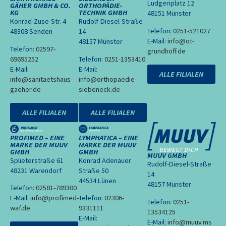
Ludgeriplatz 12
GÄHER GMBH & CO.
ORTHOPÄDIE-
KG
TECHNIK GMBH
48151 Münster
Konrad-Zuse-Str. 4
Rudolf-Diesel-Straße
Telefon:
0251-521027
48308 Senden
14
E-Mail:
info@ot-
48157 Münster
Telefon:
02597-
grundhoff.de
69695252
Telefon:
0251-1353410
E-Mail:
E-Mail:
ALLE FILIALEN
info@sanitaetshaus-
info@orthopaedie-
gaeher.de
siebeneck.de
ALLE FILIALEN
ALLE FILIALEN
PROFIMED – EINE
LYMPHATICA – EINE
MARKE DER MUUV
MARKE DER MUUV
GMBH
GMBH
MUUV GMBH
Splieterstraße 61
Konrad Adenauer
Rudolf-Diesel-Straße
48231 Warendorf
Straße 50
14
44534 Lünen
48157 Münster
Telefon:
02581-789300
E-Mail:
info@profimed-
Telefon:
02306-
Telefon:
0251-
waf.de
9331111
13534125
E-Mail:
E-Mail:
info@muuv.ms