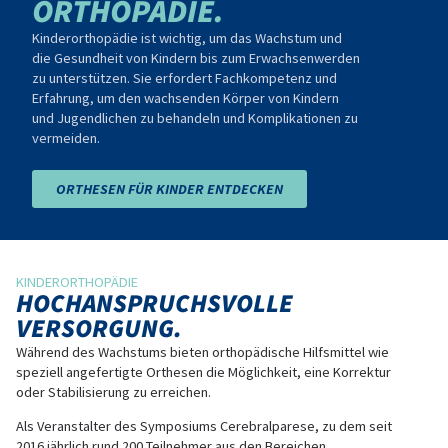
ORTHOPÄDIE.
Kinderorthopädie ist wichtig, um das Wachstum und
die Gesundheit von Kindern bis zum Erwachsenwerden
zu unterstützen. Sie erfordert Fachkompetenz und
Erfahrung, um den wachsenden Körper von Kindern
und Jugendlichen zu behandeln und Komplikationen zu
vermeiden.
ORTHESEN FÜR KINDER ENTDECKEN
KINDERORTHOPÄDIE
HOCHANSPRUCHSVOLLE
VERSORGUNG.
Während des Wachstums bieten orthopädische Hilfsmittel wie
speziell angefertigte Orthesen die Möglichkeit, eine Korrektur
oder Stabilisierung zu erreichen.
Als Veranstalter des Symposiums Cerebralparese, zu dem seit
2016 jährlich rund 200 Teilnehmer aus den Bereichen