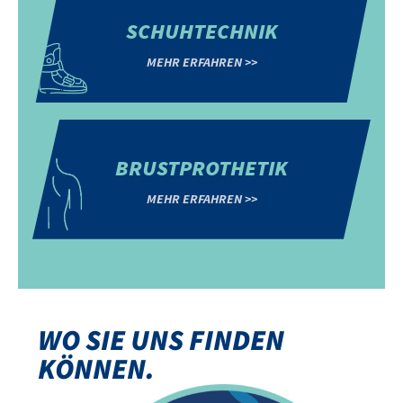
SCHUHTECHNIK
MEHR ERFAHREN >>
BRUSTPROTHETIK
MEHR ERFAHREN >>
WO SIE UNS FINDEN
Hauptstr. 71
KÖNNEN.
48329 Havixbeck
Rudolf-Diesel-Straße 14
48157 Münster
Bült 13
Telefon:
02507-2911