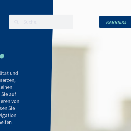
KARRIERE
.
lität und
hmerzen,
leihen
 Sie auf
ieren von
sen Sie
vigation
helfen