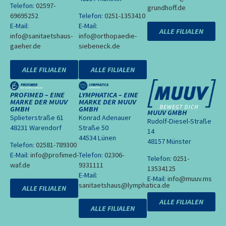
Telefon:
02597-
grundhoff.de
69695252
Telefon:
0251-1353410
E-Mail:
E-Mail:
ALLE FILIALEN
info@sanitaetshaus-
info@orthopaedie-
gaeher.de
siebeneck.de
ALLE FILIALEN
ALLE FILIALEN
PROFIMED – EINE
LYMPHATICA – EINE
MARKE DER MUUV
MARKE DER MUUV
GMBH
GMBH
MUUV GMBH
Splieterstraße 61
Konrad Adenauer
Rudolf-Diesel-Straße
48231 Warendorf
Straße 50
14
44534 Lünen
48157 Münster
Telefon:
02581-789300
E-Mail:
info@profimed-
Telefon:
02306-
Telefon:
0251-
waf.de
9331111
13534125
E-Mail:
E-Mail:
info@muuv.ms
sanitaetshaus@lymphatica.de
ALLE FILIALEN
ALLE FILIALEN
ALLE FILIALEN