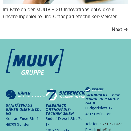
Im Bereich der MUUV – 3D Innovations entwickeln
unsere Ingenieure und Orthopädietechniker-Meister …
Next
→
GRUNDHOFF – EINE
MARKE DER MUUV
GMBH
SANITÄTSHAUS
SIEBENECK
Ludgeriplatz 12
GÄHER GMBH & CO.
ORTHOPÄDIE-
KG
TECHNIK GMBH
48151 Münster
Konrad-Zuse-Str. 4
Rudolf-Diesel-Straße
Telefon:
0251-521027
48308 Senden
14
E-Mail:
info@ot-
48157 Münster